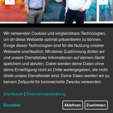
Wir verwenden Cookies und vergleichbare Technologien,
um dir diese Webseite optimal präsentieren zu können.
Einige dieser Technologien sind für die Nutzung unserer
Webseite unerlässlich. Mit deiner Zustimmung dürfen wir
und unsere Dienstleister Informationen auf deinem Gerät
speichern und abrufen. Dabei werden deine Daten ohne
deine Einwilligung nicht an Dritte weitergegeben, die nicht
direkt unsere Dienstleister sind. Deine Daten werden wir zu
keinem Zeitpunkt für kommerzielle Zwecke verwenden.
Christoph Stinn und Peter Möckel vor der Sonneberger
Impressum
|
Datenschutzerklärung
Filiale von Hörgeräte Möckel
© Jan-Fabio La Malfa, audiosus
Einstellen
Ablehnen
Zustimmen