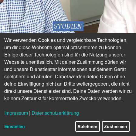
STUDIEN
Wir verwenden Cookies und vergleichbare Technologien,
Marco Schulz und Prof. Dr. Dr.
um dir diese Webseite optimal präsentieren zu können.
Einige dieser Technologien sind für die Nutzung unserer
Ulrich Hoppe:
Webseite unerlässlich. Mit deiner Zustimmung dürfen wir
und unsere Dienstleister Informationen auf deinem Gerät
»ZUFRIEDENHEIT UND
speichern und abrufen. Dabei werden deine Daten ohne
deine Einwilligung nicht an Dritte weitergegeben, die nicht
AKZEPTANZ«
direkt unsere Dienstleister sind. Deine Daten werden wir zu
keinem Zeitpunkt für kommerzielle Zwecke verwenden.
Impressum
|
Datenschutzerklärung
14/29
Einstellen
Ablehnen
Zustimmen