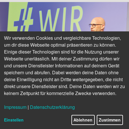
Wir verwenden Cookies und vergleichbare Technologien,
um dir diese Webseite optimal präsentieren zu können.
Einige dieser Technologien sind für die Nutzung unserer
Webseite unerlässlich. Mit deiner Zustimmung dürfen wir
und unsere Dienstleister Informationen auf deinem Gerät
speichern und abrufen. Dabei werden deine Daten ohne
deine Einwilligung nicht an Dritte weitergegeben, die nicht
Christian Honsig machte beim Signia Be Brilliant Event 2022 auf die Situation in
der Ukraine aufmerksam
direkt unsere Dienstleister sind. Deine Daten werden wir zu
keinem Zeitpunkt für kommerzielle Zwecke verwenden.
Am 4. März fand mit dem Signia Be-Brilliant-Event der
erste große Launch des Jahres statt. Mit dem neuen
Impressum
|
Datenschutzerklärung
Styletto, das ab Mai mit der AX-Plattform verfügbar sein
wird, gab Signia im Kölner Hilton auch gleichzeitig
Einstellen
Ablehnen
Zustimmen
bekannt, die Features der AX-Plattform zu erweitern. Wir
sprachen mit Christian Honsig, kurz bevor er auf die