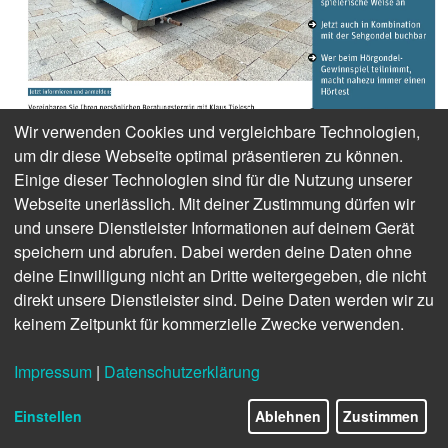
Wir verwenden Cookies und vergleichbare Technologien,
um dir diese Webseite optimal präsentieren zu können.
Einige dieser Technologien sind für die Nutzung unserer
Webseite unerlässlich. Mit deiner Zustimmung dürfen wir
und unsere Dienstleister Informationen auf deinem Gerät
speichern und abrufen. Dabei werden deine Daten ohne
www.agentur-tielesch.de
deine Einwilligung nicht an Dritte weitergegeben, die nicht
ANZEIGE
direkt unsere Dienstleister sind. Deine Daten werden wir zu
keinem Zeitpunkt für kommerzielle Zwecke verwenden.
NEWS
»Schwerhörelos« – HANSATON unterstützt
Impressum
|
Datenschutzerklärung
Filmprojekt
8/26
»UNVERZICHTBARE HELDEN
Einstellen
Ablehnen
Zustimmen
DES ALLTAGS«