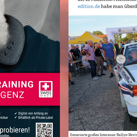
edition.de
habe man überdi
Generierte großes Interesse: Rallye-Revi