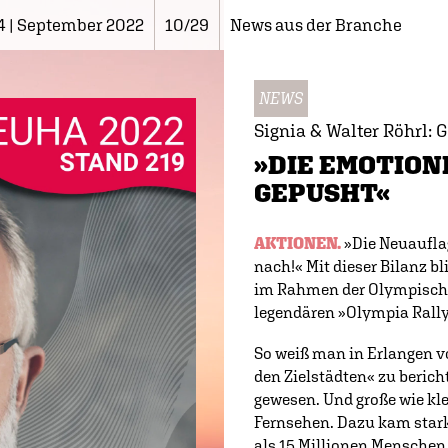
4 | September 2022
10/29
News aus der Branche
NEWS
Signia & Walter Röhrl:
»DIE EMOTIO
GEPUSHT«
AKTIONEN.
»Die Neuaufla
nach!« Mit dieser Bilanz bl
im Rahmen der Olympische
legendären »Olympia Rally
So weiß man in Erlangen v
den Zielstädten« zu beric
gewesen. Und große wie kle
Fernsehen. Dazu kam stark
als 15 Millionen Menschen 