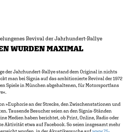
 Gelungenes Revival der Jahrhundert-Rallye
NEN WURDEN MAXIMAL
ge der Jahrhundert-Rallye stand dem Original in nichts
ickt man bei Signia auf das ambitionierte Revival der 1972
n Spiele in München abgehaltenen, für Motorsportfans
e«.
on »Euphorie an der Strecke, den Zwischenstationen und
hten. Tausende Besucher seien an den Signia-Ständen
ine Medien haben berichtet, ob Print, Online, Radio oder
e Aktivität etwa auf Facebook. So seien insgesamt mehr
erreicht worden, in der Akustikersuche auf
www.75-