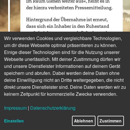
im Raum Gießen weiter aus«, heißt es in
der hierzu verbreiteten Pressemitteilung.
Hintergrund der Übernahme ist erneut,
dass sich ein Inhaber in den Ruhestand
zurückzieht, so nun auch Gründer und
Wir verwenden Cookies und vergleichbare Technologien,
Inhaber Gert Espig, der das Unternehmen
um dir diese Webseite optimal präsentieren zu können.
vor knapp 30 Jahren aufgezogen hatte.
Einige dieser Technologien sind für die Nutzung unserer
Seine Frau Ina Espig werde indes weiterhin
Webseite unerlässlich. Mit deiner Zustimmung dürfen wir
die Leitung des Standortes in Wetzlar
und unsere Dienstleister Informationen auf deinem Gerät
innehaben, wo sie als Spezialistin für
speichern und abrufen. Dabei werden deine Daten ohne
Cochlea-Implantate agiert.
deine Einwilligung nicht an Dritte weitergegeben, die nicht
Der Standort in Wetzlar ist einst der
direkt unsere Dienstleister sind. Deine Daten werden wir zu
Ausgangspunkt von Hörgeräte Espig
keinem Zeitpunkt für kommerzielle Zwecke verwenden.
gewesen, hier hatten Gert und Ina Espig
1993 in der Altstadt ihren ersten Betrieb
Impressum
|
Datenschutzerklärung
eröffnet. 1995 folgte in Gießen ein zweites
6/29
Geschäft, 2014 kam ein drittes in Pohlheim
Einstellen
Ablehnen
Zustimmen
hinzu. In ihren Betrieben hatten die