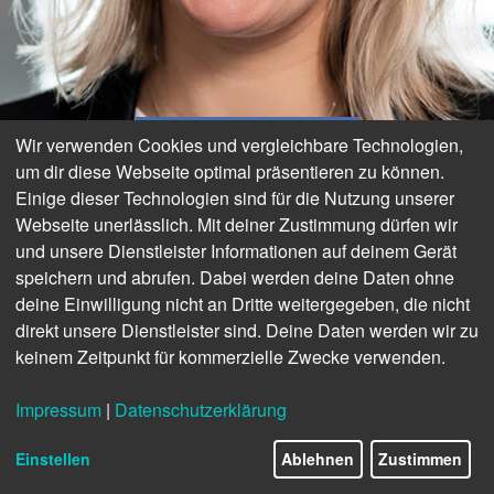
AUSZEICHNUNGEN
Wir verwenden Cookies und vergleichbare Technologien,
um dir diese Webseite optimal präsentieren zu können.
MARKETING-PREIS FÜR
Einige dieser Technologien sind für die Nutzung unserer
Webseite unerlässlich. Mit deiner Zustimmung dürfen wir
und unsere Dienstleister Informationen auf deinem Gerät
SMARTE HÖRAKUSTIKER
speichern und abrufen. Dabei werden deine Daten ohne
deine Einwilligung nicht an Dritte weitergegeben, die nicht
JETZT BEWERBEN!
direkt unsere Dienstleister sind. Deine Daten werden wir zu
keinem Zeitpunkt für kommerzielle Zwecke verwenden.
Impressum
|
Datenschutzerklärung
18/24
Einstellen
Ablehnen
Zustimmen