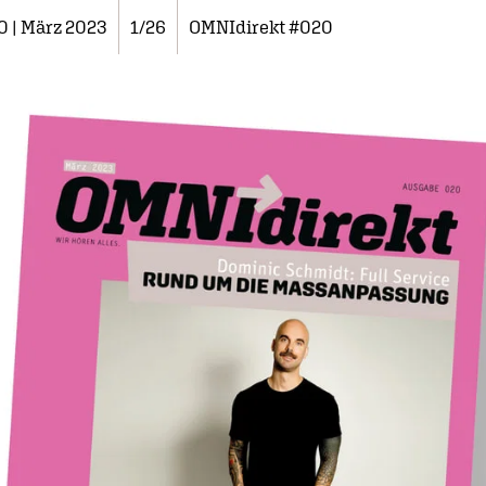
0 | März 2023
1/26
OMNIdirekt #020