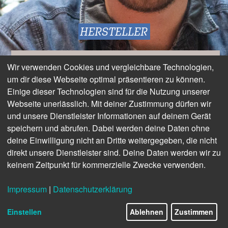
HERSTELLER
»WIR WAREN FROH, DASS
Wir verwenden Cookies und vergleichbare Technologien,
um dir diese Webseite optimal präsentieren zu können.
ÜBERHAUPT EIN
Einige dieser Technologien sind für die Nutzung unserer
Webseite unerlässlich. Mit deiner Zustimmung dürfen wir
IMPLANTAT MÖGLICH
und unsere Dienstleister Informationen auf deinem Gerät
speichern und abrufen. Dabei werden deine Daten ohne
deine Einwilligung nicht an Dritte weitergegeben, die nicht
WAR«
direkt unsere Dienstleister sind. Deine Daten werden wir zu
keinem Zeitpunkt für kommerzielle Zwecke verwenden.
Impressum
|
Datenschutzerklärung
24/27
Einstellen
Ablehnen
Zustimmen