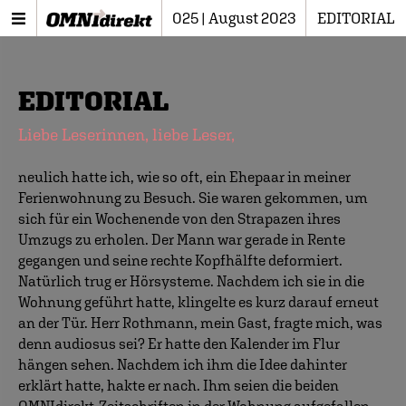
025 | August 2023
EDITORIAL
EDITORIAL
Liebe Leserinnen, liebe Leser,
neulich hatte ich, wie so oft, ein Ehepaar in meiner
Ferienwohnung zu Besuch. Sie waren gekommen, um
sich für ein Wochenende von den Strapazen ihres
Umzugs zu erholen. Der Mann war gerade in Rente
gegangen und seine rechte Kopfhälfte deformiert.
Natürlich trug er Hörsysteme. Nachdem ich sie in die
Wohnung geführt hatte, klingelte es kurz darauf erneut
an der Tür. Herr Rothmann, mein Gast, fragte mich, was
denn audiosus sei? Er hatte den Kalender im Flur
hängen sehen. Nachdem ich ihm die Idee dahinter
erklärt hatte, hakte er nach. Ihm seien die beiden