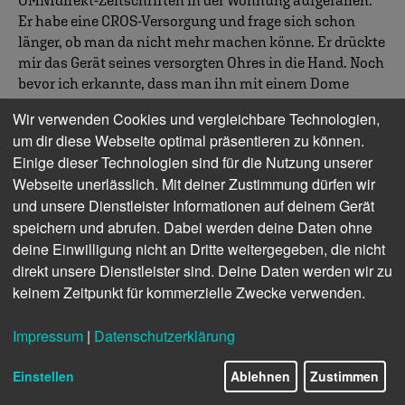
OMNIdirekt-Zeitschriften in der Wohnung aufgefallen.
Er habe eine CROS-Versorgung und frage sich schon
länger, ob man da nicht mehr machen könne. Er drückte
mir das Gerät seines versorgten Ohres in die Hand. Noch
bevor ich erkannte, dass man ihn mit einem Dome
versorgt hatte, schob er nach: »40 Prozent höre ich mit
Wir verwenden Cookies und vergleichbare Technologien,
dem Gerät, 40 Prozent lese ich Lippen ab und 20 Prozent
um dir diese Webseite optimal präsentieren zu können.
denke ich mir.« Ich ging in mein Büro und suchte nach
Einige dieser Technologien sind für die Nutzung unserer
einem passenden Fachbetrieb in seiner Nähe. So wollte
Webseite unerlässlich. Mit deiner Zustimmung dürfen wir
ich ihn jedenfalls nicht weiter durchs Leben gehen
und unsere Dienstleister Informationen auf deinem Gerät
lassen.
speichern und abrufen. Dabei werden deine Daten ohne
Als ich einige Wochen später in dem Betrieb anrief,
deine Einwilligung nicht an Dritte weitergegeben, die nicht
erklärte mir der Akustiker, dass er wortwörtlich »viel
direkt unsere Dienstleister sind. Deine Daten werden wir zu
Spaß« mit Herrn Rothmann gehabt hätte. Unabhängig
keinem Zeitpunkt für kommerzielle Zwecke verwenden.
davon, dass der Hörerdraht erneuert werden musste,
Herr Rothmann über eine »abenteuerliche«
Impressum
|
Datenschutzerklärung
Schlauchhalterung verfügt hätte und lediglich eine
2/19
Verstärkung von zwei bis drei dB festzustellen gewesen
Einstellen
Ablehnen
Zustimmen
wäre, sei er in einem Punkt besonders genervt: Herr