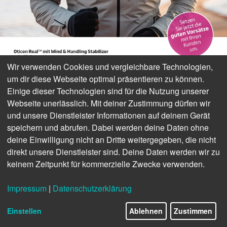
Wir verwenden Cookies und vergleichbare Technologien,
um dir diese Webseite optimal präsentieren zu können.
Einige dieser Technologien sind für die Nutzung unserer
Webseite unerlässlich. Mit deiner Zustimmung dürfen wir
und unsere Dienstleister Informationen auf deinem Gerät
speichern und abrufen. Dabei werden deine Daten ohne
www.oticon.de
deine Einwilligung nicht an Dritte weitergegeben, die nicht
ANZEIGE
direkt unsere Dienstleister sind. Deine Daten werden wir zu
keinem Zeitpunkt für kommerzielle Zwecke verwenden.
NEWS
HörPartner halten Jahresversammlung ab
Impressum
|
Datenschutzerklärung
16/21
»WIR SIND
Einstellen
Ablehnen
Zustimmen
GESUNDHEITSHANDWERKER,