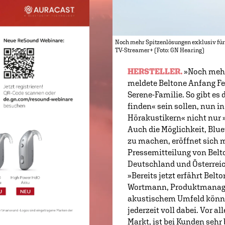
Noch mehr Spitzenlösungen exklusiv für 
TV-Streamer+ (Foto: GN Hearing)
HERSTELLER.
»Noch mehr 
meldete Beltone Anfang Feb
Serene-Familie. So gibt es
finden« sein sollen, nun 
Hörakustikern« nicht nur 
Auch die Möglichkeit, Blu
zu machen, eröffnet sich m
Pressemitteilung von Belto
Deutschland und Österreic
»Bereits jetzt erfährt Bel
Wortmann, Produktmanager
akustischem Umfeld können
jederzeit voll dabei. Vor 
Markt, ist bei Kunden sehr