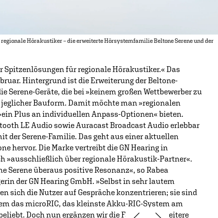
regionale Hörakustiker – die erweiterte Hörsystemfamilie Beltone Serene und der
Spitzenlösungen für regionale Hörakustiker.« Das
ruar. Hintergrund ist die Erweiterung der Beltone-
 die Serene-Geräte, die bei »keinem großen Wettbewerber zu
in jeglicher Bauform. Damit möchte man »regionalen
»ein Plus an individuellen Anpass-Optionen« bieten.
etooth LE Audio sowie Auracast Broadcast Audio erlebbar
it der Serene-Familie. Das geht aus einer aktuellen
ne hervor. Die Marke vertreibt die GN Hearing in
h »ausschließlich über regionale Hörakustik-Partner«.
tone Serene überaus positive Resonanz«, so Rabea
in der GN Hearing GmbH. »Selbst in sehr lautem
 sich die Nutzer auf Gespräche konzentrieren; sie sind
allem das microRIC, das kleinste Akku-RIC-System am
 beliebt. Doch nun ergänzen wir die Familie um weitere