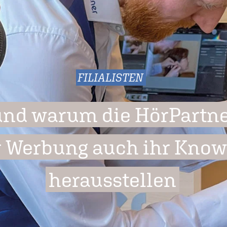
FILIALISTEN
und warum die HörPartne
r Werbung auch ihr Kno
herausstellen