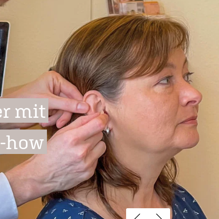
r mit
w-how