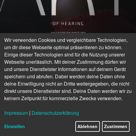
Wir verwenden Cookies und vergleichbare Technologien,
um dir diese Webseite optimal präsentieren zu können.
Einige dieser Technologien sind für die Nutzung unserer
Webseite unerlässlich. Mit deiner Zustimmung dürfen wir
und unsere Dienstleister Informationen auf deinem Gerät
speichern und abrufen. Dabei werden deine Daten ohne
www.audia-akustik.de
deine Einwilligung nicht an Dritte weitergegeben, die nicht
ANZEIGE
direkt unsere Dienstleister sind. Deine Daten werden wir zu
NEWS
keinem Zeitpunkt für kommerzielle Zwecke verwenden.
Apple bietet Hörtest und
Impressum
|
Datenschutzerklärung
Hörgerätefunktion für
30/35
Airpods Pro 2
Einstellen
Ablehnen
Zustimmen