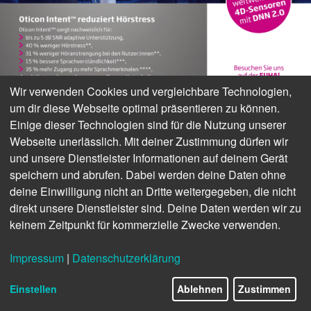
Wir verwenden Cookies und vergleichbare Technologien,
um dir diese Webseite optimal präsentieren zu können.
Einige dieser Technologien sind für die Nutzung unserer
Webseite unerlässlich. Mit deiner Zustimmung dürfen wir
und unsere Dienstleister Informationen auf deinem Gerät
speichern und abrufen. Dabei werden deine Daten ohne
www.oticon.de
deine Einwilligung nicht an Dritte weitergegeben, die nicht
ANZEIGE
direkt unsere Dienstleister sind. Deine Daten werden wir zu
NEWS
keinem Zeitpunkt für kommerzielle Zwecke verwenden.
Forschende attestieren
Impressum
|
Datenschutzerklärung
Oticon Intent »erstklassige
26/35
Sprachverständlichkeit«
Einstellen
Ablehnen
Zustimmen