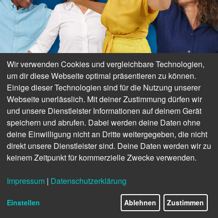
Wir verwenden Cookies und vergleichbare Technologien,
um dir diese Webseite optimal präsentieren zu können.
Einige dieser Technologien sind für die Nutzung unserer
Webseite unerlässlich. Mit deiner Zustimmung dürfen wir
und unsere Dienstleister Informationen auf deinem Gerät
speichern und abrufen. Dabei werden deine Daten ohne
Philips LinkedIn
ANZEIGE
deine Einwilligung nicht an Dritte weitergegeben, die nicht
direkt unsere Dienstleister sind. Deine Daten werden wir zu
NEWS
keinem Zeitpunkt für kommerzielle Zwecke verwenden.
Rayovac lädt ein, sich am
Impressum
|
Datenschutzerklärung
32/35
Messestand über die Vorteile
Einstellen
Ablehnen
Zustimmen
seiner Batterien zu