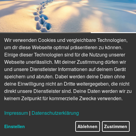
Wir verwenden Cookies und vergleichbare Technologien,
um dir diese Webseite optimal präsentieren zu können.
Einige dieser Technologien sind für die Nutzung unserer
Webseite unerlässlich. Mit deiner Zustimmung dürfen wir
und unsere Dienstleister Informationen auf deinem Gerät
speichern und abrufen. Dabei werden deine Daten ohne
www.oticon.de
deine Einwilligung nicht an Dritte weitergegeben, die nicht
ANZEIGE
direkt unsere Dienstleister sind. Deine Daten werden wir zu
NEWS
keinem Zeitpunkt für kommerzielle Zwecke verwenden.
Natural Fitting: bereit für iOS
Impressum
|
Datenschutzerklärung
18 ...
8/26
Einstellen
Ablehnen
Zustimmen
... und weitere umfängliche