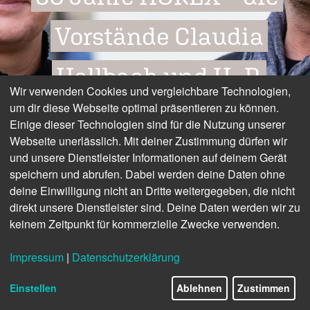
Vorstände Claudia
Hellbach und H.-P.
Wir verwenden Cookies und vergleichbare Technologien,
um dir diese Webseite optimal präsentieren zu können.
Weihmann über den
Einige dieser Technologien sind für die Nutzung unserer
Webseite unerlässlich. Mit deiner Zustimmung dürfen wir
Status quo der
und unsere Dienstleister Informationen auf deinem Gerät
speichern und abrufen. Dabei werden deine Daten ohne
Genossenschaft
deine Einwilligung nicht an Dritte weitergegeben, die nicht
direkt unsere Dienstleister sind. Deine Daten werden wir zu
keinem Zeitpunkt für kommerzielle Zwecke verwenden.
Impressum
|
Datenschutzerklärung
10/24
Einstellen
Ablehnen
Zustimmen