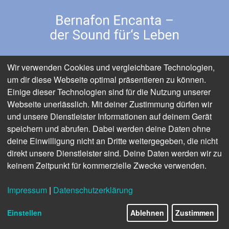
Wir verwenden Cookies und vergleichbare Technologien,
um dir diese Webseite optimal präsentieren zu können.
Einige dieser Technologien sind für die Nutzung unserer
Webseite unerlässlich. Mit deiner Zustimmung dürfen wir
und unsere Dienstleister Informationen auf deinem Gerät
speichern und abrufen. Dabei werden deine Daten ohne
www.bernafon.de
deine Einwilligung nicht an Dritte weitergegeben, die nicht
ANZEIGE
direkt unsere Dienstleister sind. Deine Daten werden wir zu
NEWS
keinem Zeitpunkt für kommerzielle Zwecke verwenden.
opta data Gruppe eröffnet
Impressum
|
Datenschutzerklärung
11/28
Hauptstadtbüro
Einstellen
Ablehnen
Zustimmen