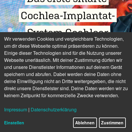
Cochlea-Implantat-
System Cochlear
Wir verwenden Cookies und vergleichbare Technologien,
um dir diese Webseite optimal präsentieren zu können.
präsentiert Weltneuheit
Einige dieser Technologien sind für die Nutzung unserer
Webseite unerlässlich. Mit deiner Zustimmung dürfen wir
bei ESPCI 2025 in
und unsere Dienstleister Informationen auf deinem Gerät
speichern und abrufen. Dabei werden deine Daten ohne
Hannover
deine Einwilligung nicht an Dritte weitergegeben, die nicht
direkt unsere Dienstleister sind. Deine Daten werden wir zu
keinem Zeitpunkt für kommerzielle Zwecke verwenden.
Impressum
|
Datenschutzerklärung
26/27
Einstellen
Ablehnen
Zustimmen