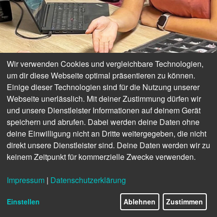
Wir verwenden Cookies und vergleichbare Technologien,
um dir diese Webseite optimal präsentieren zu können.
Einige dieser Technologien sind für die Nutzung unserer
ERFAHRUNGEN
Webseite unerlässlich. Mit deiner Zustimmung dürfen wir
und unsere Dienstleister Informationen auf deinem Gerät
»Die KI-Funktion hat schon
speichern und abrufen. Dabei werden deine Daten ohne
deine Einwilligung nicht an Dritte weitergegeben, die nicht
was drauf«
direkt unsere Dienstleister sind. Deine Daten werden wir zu
keinem Zeitpunkt für kommerzielle Zwecke verwenden.
Impressum
|
Datenschutzerklärung
30/30
Einstellen
Ablehnen
Zustimmen