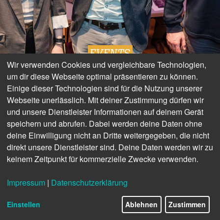
EVENTS
Wir verwenden Cookies und vergleichbare Technologien,
um dir diese Webseite optimal präsentieren zu können.
Education und
Einige dieser Technologien sind für die Nutzung unserer
Webseite unerlässlich. Mit deiner Zustimmung dürfen wir
Infotainment – Das 13.
und unsere Dienstleister Informationen auf deinem Gerät
speichern und abrufen. Dabei werden deine Daten ohne
Oticon Symposium
deine Einwilligung nicht an Dritte weitergegeben, die nicht
direkt unsere Dienstleister sind. Deine Daten werden wir zu
keinem Zeitpunkt für kommerzielle Zwecke verwenden.
Impressum
|
Datenschutzerklärung
20/24
Einstellen
Ablehnen
Zustimmen